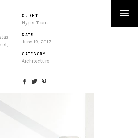
CLIENT
Hyper Team
DATE
stas
June 19, 2017
 et,
CATEGORY
Architecture